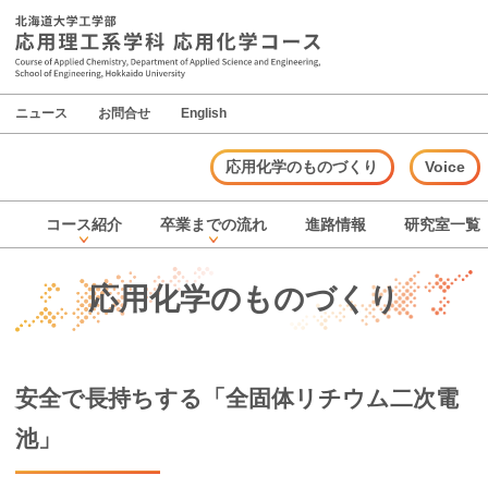
ニュース
お問合せ
English
応用化学のものづくり
Voice
コース
紹介
卒業までの
流れ
進路情報
研究室一覧
応用化学のものづくり
安全で
長持ちする
「全固体
リチウム
二次電
池」