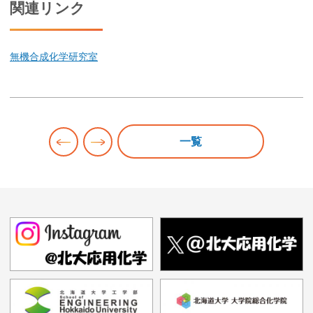
関連リンク
無機合成化学研究室
投
一覧
稿
ナ
ビ
ゲ
ー
シ
ョ
ン