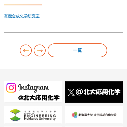
有機合成化学研究室
投
一覧
稿
ナ
ビ
ゲ
ー
シ
ョ
ン