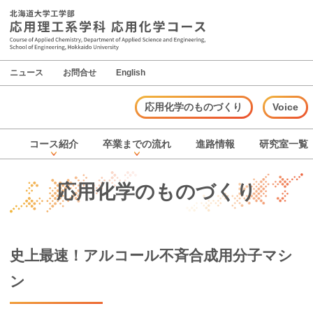
ニュース
お問合せ
English
応用化学のものづくり
Voice
コース
紹介
卒業までの
流れ
進路情報
研究室一覧
応用化学のものづくり
史上最速！
アルコール
不斉合成用分子
マシ
ン