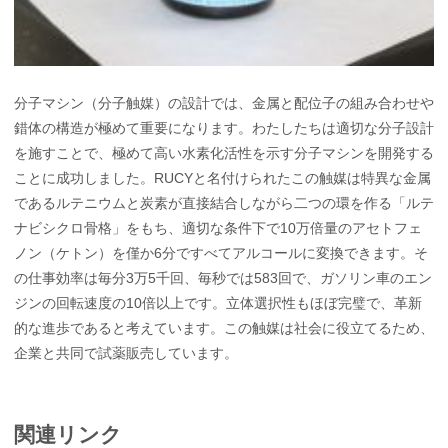
分子マシン（分子触媒）の設計では、金属と配位子の組み合わせや
錯体の構造が極めて重要になります。わたしたちは適切な分子設計
を施すことで、極めて高い水素化活性を示す分子マシンを開発する
ことに成功しました。RUCYと名付けられたこの触媒は特異な金属
であるルテニウムと炭素が直接結合しながら二つの環を作る「ルテ
ナビシクロ骨格」をもち、適切な条件下で10万倍量のアセトフェ
ノン（ケトン）を僅か6分ですべてアルコールに変換できます。そ
の仕事効率は毎分3万5千回、毎秒では583回で、ガソリン車のエン
ジンの回転速度の10倍以上です。立体選択性もほぼ完璧で、革新
的な進歩であると考えています。この触媒は社会に役立てるため、
企業と共同で試薬販売しています。
関連リンク